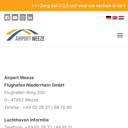
+++Zorg dat u 2,5 uur voor uw vertrek in de terminal
PASSAGIERS & BEZOEKERS
ONDERNEMING & BUSINESS
Airport Weeze
VLIEGEN
Flughafen Niederrhein GmbH
VAN EN NAAR DE LUCHTHAVEN
Flughafen-Ring 200
D- 47652 Weeze
PARKEREN
Telefax : +49 (0) 28 37 / 66 70 60
OP DE LUCHTHAVEN
Luchthaven informtie
ONZE BESTEMMINGEN
Telefoon: +49 (0) 28 37 / 66 61 11