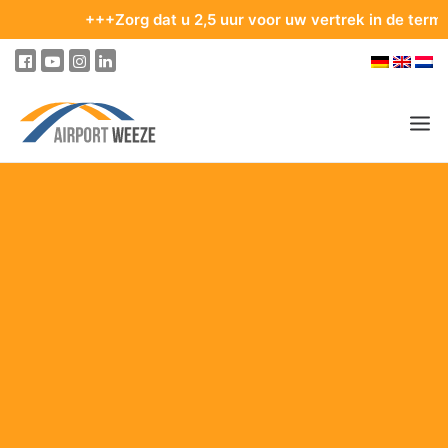
+++Zorg dat u 2,5 uur voor uw vertrek in de terminal be
PASSAGIERS & BEZOEKERS
ONDERNEMING & BUSINESS
VLIEGEN
VAN EN NAAR DE LUCHTHAVEN
PARKEREN
OP DE LUCHTHAVEN
ONZE BESTEMMINGEN