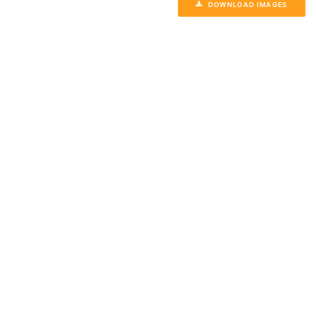
DOWNLOAD IMAGES
Check-In Fotograf: Markus van Offern