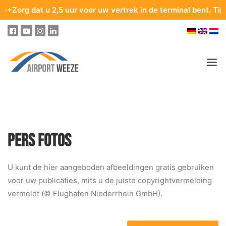
 dat u 2,5 uur voor uw vertrek in de terminal bent. Tips voor
PASSAGIERS & BEZOEKERS
ONDERNEMING & BUSINESS
Pers fotos
ONDERNEMING
VASTGOED & VERHUUR
U kunt de hier aangeboden afbeeldingen gratis gebruiken
VERGADERZALEN
voor uw publicaties, mits u de juiste copyrightvermelding
vermeldt (© Flughafen Niederrhein GmbH).
RECLAME OP DE LUCHTHAVEN