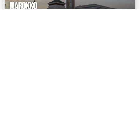
MAROKKO
Agadir
Essaouira
Fez
Marrakech
Nador
Oujda
Rabat
Tangier