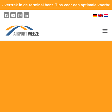
k in de terminal bent. Tips voor een optimale voorbereiding va
PASSAGIERS & BEZOEKERS
ONDERNEMING & BUSINESS
VLIEGEN
VAN EN NAAR DE LUCHTHAVEN
PARKEREN
OP DE LUCHTHAVEN
ONZE BESTEMMINGEN