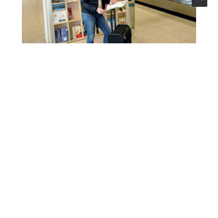
BROCHUREREK
Aankomst- en vertrekruimte
Met uw brochures of flyers in de aantrekkelijke
Tourist Information-bakjes spreekt u zowel
aankomende als vertrekkende passagiers aan. De
vakken met uw materiaal worden dagelijks
gecontroleerd en bijgevuld.
MEDIADATA