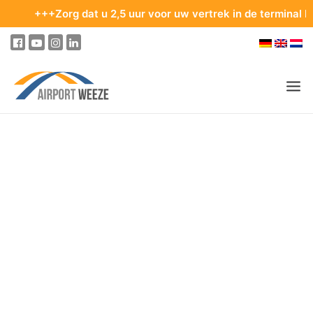
+++Zorg dat u 2,5 uur voor uw vertrek in de terminal bent. 
PASSAGIERS & BEZOEKERS
ONDERNEMING & BUSINESS
ONDERNEMING
VASTGOED & VERHUUR
VERGADERZALEN
RECLAME OP DE LUCHTHAVEN