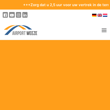
+++Zorg dat u 2,5 uur voor uw vertrek in de terminal 
PASSAGIERS & BEZOEKERS
ONDERNEMING & BUSINESS
VLIEGEN
VAN EN NAAR DE LUCHTHAVEN
PARKEREN
OP DE LUCHTHAVEN
ONZE BESTEMMINGEN