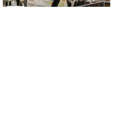
Shopping
ontdek nu
Eten & Drinken
ontdek nu