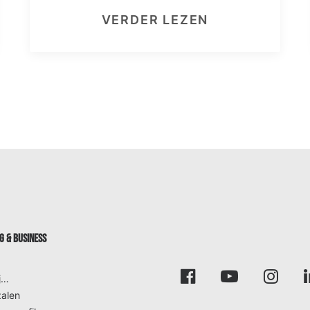
VERDER LEZEN
 & BUSINESS
j…
alen