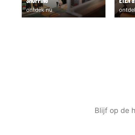
Shopping
Eten &
ontdek nu
ontde
Blijf op de