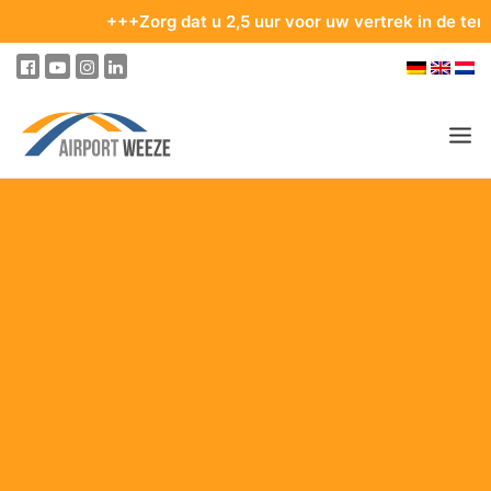
+++Zorg dat u 2,5 uur voor uw vertrek in de terminal 
PASSAGIERS & BEZOEKERS
ONDERNEMING & BUSINESS
VLIEGEN
VAN EN NAAR DE LUCHTHAVEN
PARKEREN
OP DE LUCHTHAVEN
ONZE BESTEMMINGEN