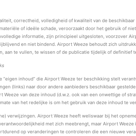
aliteit, correctheid, volledigheid of kwaliteit van de beschikbaa
ateriële of ideële schade, veroorzaakt door het gebruik of nie
nvolledige informatie, zijn principieel uitgesloten, voorzover 
vrijblijvend en niet bindend. Airport Weeze behoudt zich uitdrukk
aan te vullen, te wissen of de publicatie tijdelijk of definitief 
ks
de “eigen inhoud” die Airport Weeze ter beschikking stelt vera
zingen (links) naar door andere aanbieders beschikbaar gesteld
rt Weeze van deze inhoud (d.w.z. ook van een onwettige of stra
mate van het redelijke is om het gebruik van deze inhoud te ve
che) verwijzingen. Airport Weeze heeft weliswaar bij het opne
e verantwoordelijkheid met zich meebrengt, maar Airport Weeze i
voortdurend op veranderingen te controleren die een nieuwe ve