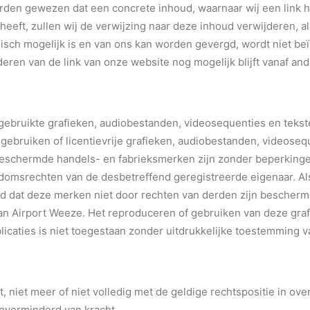
worden gewezen dat een concrete inhoud, waarnaar wij een link
 heeft, zullen wij de verwijzing naar deze inhoud verwijderen, a
sch mogelijk is en van ons kan worden gevergd, wordt niet beïn
deren van de link van onze website nog mogelijk blijft vanaf and
gebruikte grafieken, audiobestanden, videosequenties en tekste
ebruiken of licentievrije grafieken, audiobestanden, videosequ
schermde handels- en fabrieksmerken zijn zonder beperkinge
domsrechten van de desbetreffend geregistreerde eigenaar. 
d dat deze merken niet door rechten van derden zijn beschermd
van Airport Weeze. Het reproduceren of gebruiken van deze gra
licaties is niet toegestaan zonder uitdrukkelijke toestemming 
t, niet meer of niet volledig met de geldige rechtspositie in o
nverminderd van kracht.