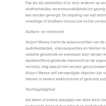
Pas als wij vaststellen of er door anderen op 
strafrechtelijke verantwoordelijkheid tot gevolg
kan worden gevergd. De bepaling van wat techni
onwettige of strafbare inhoud ook na het verwij
Auteurs- en merkrecht
Airport Weeze tracht de auteursrechten van de 
audiobestanden, videosequenties en teksten te g
website genoemde en eventueel door derden be
desbetreffend geldende merkrecht en de eigen
vermeld, mag daaruit niet worden geconcludeer
Airport Weeze zelf vervaardigde objecten zijn 
teksten in andere elektronische of gedrukte pub
Rechtsgeldigheid
Als delen of enkele passages van deze tekst nie
resterende delen in hun inhoud en geldigheid o