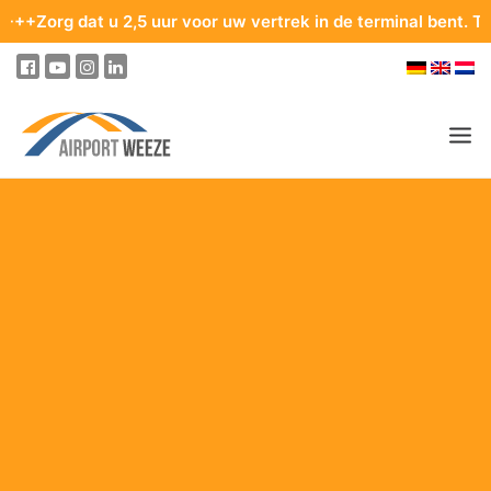
t u 2,5 uur voor uw vertrek in de terminal bent. Tips voor een
PASSAGIERS & BEZOEKERS
ONDERNEMING & BUSINESS
VLIEGEN
VAN EN NAAR DE LUCHTHAVEN
PARKEREN
OP DE LUCHTHAVEN
ONZE BESTEMMINGEN