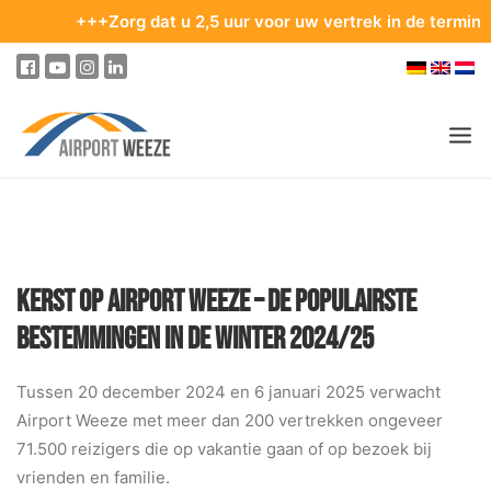
+++Zorg dat u 2,5 uur voor uw vertrek in de terminal bent.
PASSAGIERS & BEZOEKERS
ONDERNEMING & BUSINESS
KERST OP AIRPORT WEEZE – DE POPULAIRSTE
VLIEGEN
BESTEMMINGEN IN DE WINTER 2024/25
VAN EN NAAR DE LUCHTHAVEN
PARKEREN
Tussen 20 december 2024 en 6 januari 2025 verwacht
Airport Weeze met meer dan 200 vertrekken ongeveer
OP DE LUCHTHAVEN
71.500 reizigers die op vakantie gaan of op bezoek bij
ONZE BESTEMMINGEN
vrienden en familie.