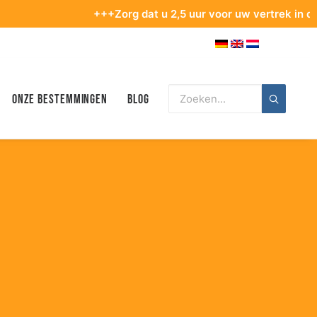
+++Zorg dat u 2,5 uur voor uw vertrek in de terminal be
Onze bestemmingen
Blog