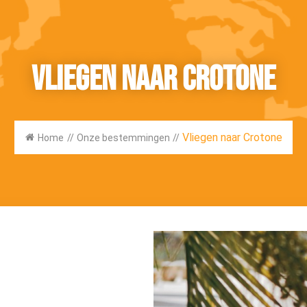
Vliegen naar Crotone
Vliegen naar Crotone
Home
//
Onze bestemmingen
//