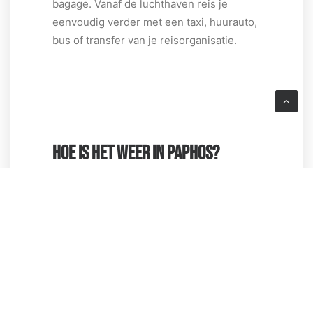
bagage. Vanaf de luchthaven reis je
eenvoudig verder met een taxi, huurauto,
bus of transfer van je reisorganisatie.
HOE IS HET WEER IN PAPHOS?
Paphos is het hele jaar door een
aantrekkelijke
bestemming
, maar de
beste reistijd is van april tot november. In
deze periode geniet je van zonnig weer
en warme temperaturen. De
zomermaanden zijn perfect voor
strandliefhebbers, met temperaturen die