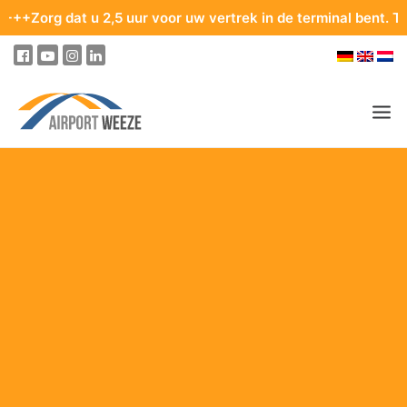
t u 2,5 uur voor uw vertrek in de terminal bent. Tips voor ee
PASSAGIERS & BEZOEKERS
ONDERNEMING & BUSINESS
VLIEGEN
VAN EN NAAR DE LUCHTHAVEN
PARKEREN
OP DE LUCHTHAVEN
ONZE BESTEMMINGEN