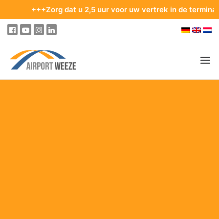
+++Zorg dat u 2,5 uur voor uw vertrek in de terminal bent. 
PASSAGIERS & BEZOEKERS
ONDERNEMING & BUSINESS
VLIEGEN
VAN EN NAAR DE LUCHTHAVEN
PARKEREN
OP DE LUCHTHAVEN
ONZE BESTEMMINGEN