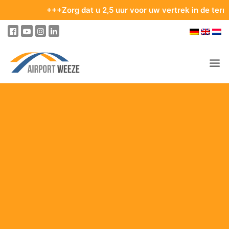
+++Zorg dat u 2,5 uur voor uw vertrek in de terminal be
PASSAGIERS & BEZOEKERS
ONDERNEMING & BUSINESS
VLIEGEN
VAN EN NAAR DE LUCHTHAVEN
PARKEREN
OP DE LUCHTHAVEN
ONZE BESTEMMINGEN