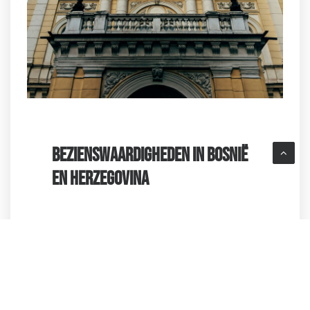
BEZIENSWAARDIGHEDEN IN BOSNIË
EN HERZEGOVINA
Bosnië en Herzegovina heeft, naast
Sarajevo, nog veel meer te bieden voor
reizigers die iets anders zoeken dan de
standaard bestemmingen. Een paar
highlights: