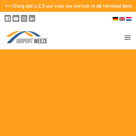
org dat u 2,5 uur voor uw vertrek in de terminal bent. Tips v
PASSAGIERS & BEZOEKERS
ONDERNEMING & BUSINESS
VLIEGEN
VAN EN NAAR DE LUCHTHAVEN
PARKEREN
OP DE LUCHTHAVEN
ONZE BESTEMMINGEN