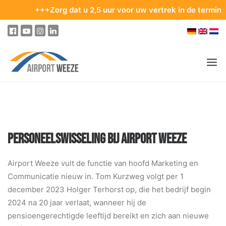
+++Zorg dat u 2,5 uur voor uw vertrek in de terminal bent. T
PASSAGIERS & BEZOEKERS
ONDERNEMING & BUSINESS
PERSONEELSWISSELING BIJ AIRPORT WEEZE
VLIEGEN
VAN EN NAAR DE LUCHTHAVEN
Airport Weeze vult de functie van hoofd Marketing en
Communicatie nieuw in. Tom Kurzweg volgt per 1
PARKEREN
december 2023 Holger Terhorst op, die het bedrijf begin
OP DE LUCHTHAVEN
2024 na 20 jaar verlaat, wanneer hij de
pensioengerechtigde leeftijd bereikt en zich aan nieuwe
ONZE BESTEMMINGEN