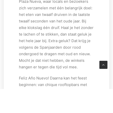
Plaza Nueva, waar locals en bezoekers
zich verzamelen met één belangrijk doel:
het eten van twaalf druiven in de laatste
twaalf seconden van het oude jaar. Bij
elke klokslag één druif. Haal je het zonder
te lachen of te stikken, dan staat geluk je
het hele jaar bij. Extra geluk? Dat krijg je
volgens de Spanjaarden door rood
ondergoed te dragen met oud en nieuw.
Mocht je dat niet hebben, de winkels
hangen er tegen die tijd vol mee.
Feliz Año Nuevo! Daarna kan het feest
beginnen: van chique rooftopbars met
uitzicht op de kathedraal tot grote clubs
waar je danst tot de zon opkomt.
Vuurwerk verlicht de rivier en bruggen,
de Tinto de Verano (rode wijn met