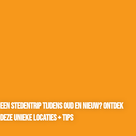
Een stedentrip tijdens oud en nieuw? Ontdek
deze unieke locaties + tips