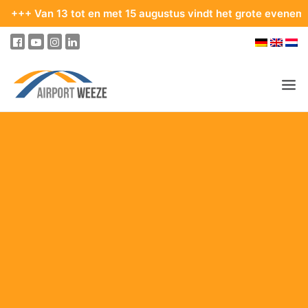
 13 tot en met 15 augustus vindt het grote evenement San He
PASSAGIERS & BEZOEKERS
ONDERNEMING & BUSINESS
VLIEGEN
VAN EN NAAR DE LUCHTHAVEN
PARKEREN
OP DE LUCHTHAVEN
ONZE BESTEMMINGEN