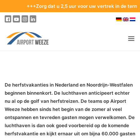
+++Zorg dat u 2,5 uur voor uw vertrek in de terminal bent
PASSAGIERS & BEZOEKERS
ONDERNEMING & BUSINESS
De herfstvakanties in Nederland en Noordrijn-Westfalen
VLIEGEN
beginnen binnenkort. De luchthaven anticipeert echter
VAN EN NAAR DE LUCHTHAVEN
nu al op de golf van herfstreizen. De teams op Airport
Weeze hebben sinds het begin van de zomer al veel
PARKEREN
ontspannen en tevreden gasten mogen verwelkomen. De
OP DE LUCHTHAVEN
luchthaven is dan ook goed voorbereid op de komende
herfstvakantie en kijkt ernaar uit om bijna 60.000 gasten
ONZE BESTEMMINGEN