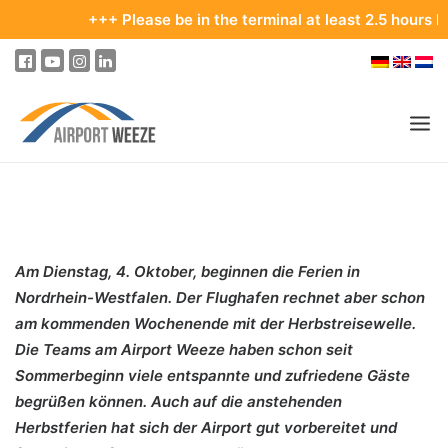
+++ Please be in the terminal at least 2.5 hours before 
PASSENGERS & VISITORS
COMPANY & BUSINESS DIVISIONS
Am Dienstag, 4. Oktober, beginnen die Ferien in
FLIGHTS
Nordrhein-Westfalen. Der Flughafen rechnet aber schon
HOW TO GET TO THE AIRPORT
am kommenden Wochenende mit der Herbstreisewelle.
Die Teams am Airport Weeze haben schon seit
PARKING
Sommerbeginn viele entspannte und zufriedene Gäste
AT THE AIRPORT
begrüßen können. Auch auf die anstehenden
Herbstferien hat sich der Airport gut vorbereitet und
OUR DESTINATIONS