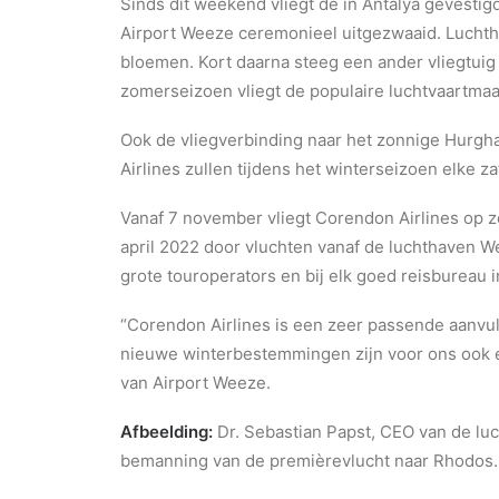
Sinds dit weekend vliegt de in Antalya gevesti
Airport Weeze ceremonieel uitgezwaaid. Lucht
bloemen. Kort daarna steeg een ander vliegtuig
zomerseizoen vliegt de populaire luchtvaartmaa
Ook de vliegverbinding naar het zonnige Hurgh
Airlines zullen tijdens het winterseizoen elke 
Vanaf 7 november vliegt Corendon Airlines op z
april 2022 door vluchten vanaf de luchthaven We
grote touroperators en bij elk goed reisbureau i
“Corendon Airlines is een zeer passende aanvu
nieuwe winterbestemmingen zijn voor ons ook ee
van Airport Weeze.
Afbeelding:
Dr. Sebastian Papst, CEO van de lu
bemanning van de premièrevlucht naar Rhodos.