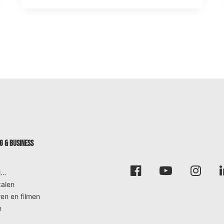
 & BUSINESS
j…
alen
en en filmen
m