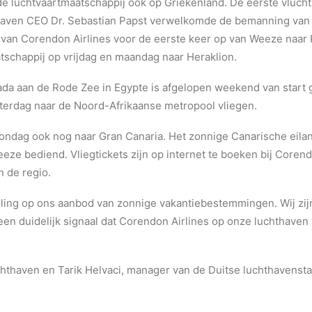
gde luchtvaartmaatschappij ook op Griekenland. De eerste vluc
haven CEO Dr. Sebastian Papst verwelkomde de bemanning van
 van Corendon Airlines voor de eerste keer op van Weeze naar K
tschappij op vrijdag en maandag naar Heraklion.
ada aan de Rode Zee in Egypte is afgelopen weekend van start
zaterdag naar de Noord-Afrikaanse metropool vliegen.
ondag ook nog naar Gran Canaria. Het zonnige Canarische eila
eze bediend. Vliegtickets zijn op internet te boeken bij Corend
n de regio.
lling op ons aanbod van zonnige vakantiebestemmingen. Wij z
n duidelijk signaal dat Corendon Airlines op onze luchthaven v
chthaven en Tarik Helvaci, manager van de Duitse luchthavenst