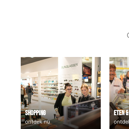
Shopping
Eten &
ontdek nu
ontde