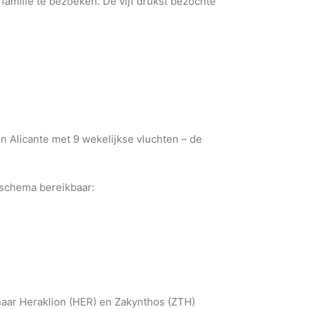
familie te bezoeken. De vijf drukst bezochte
n Alicante met 9 wekelijkse vluchten – de
tschema bereikbaar:
naar Heraklion (HER) en Zakynthos (ZTH)