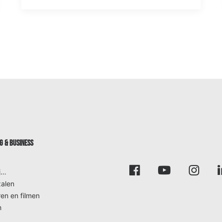
 & BUSINESS
j…
alen
en en filmen
m