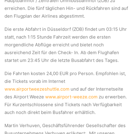
Hauptbahnhof / Zentralen Omnibusbahnhof (ZOB) zu
BLOG
erreichen. Die fünf täglichen Hin- und Rückfahren sind auf
den Flugplan der Airlines abgestimmt.
Die erste Abfahrt in Düsseldorf (ZOB) findet um 03:15 Uhr
statt, nach 1:15 Stunde Fahrzeit werden die ersten
morgendliche Abflüge erreicht und bietet noch
ausreichend Zeit für den Check- In. Ab dem Flughafen
startet um 23:45 Uhr die letzte Busabfahrt des Tages.
Die Fahrten kosten 24,00 EUR pro Person. Empfohlen ist,
die Tickets vorab im Internet
www.airportweezeshuttle.com
und auf der Internetseite
des Airport Weeze
www.airport-weeze.com
zu erwerben.
Für Kurzentschlossene sind Tickets nach Verfügbarkeit
auch noch direkt beim Busfahrer erhältlich.
Martin Verhuven, Geschäftsführender Gesellschafter des
Busunternehmens Verhuven erläutert: „Mit unseren