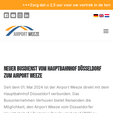
+++Zorg dat u 2,5 uur voor uw vertrek in de terminal be
PASSAGIERS & BEZOEKERS
ONDERNEMING & BUSINESS
NEUER BUSDIENST VOM HAUPTBAHNHOF DÜSSELDORF
VLIEGEN
ZUM AIRPORT WEEZE
VAN EN NAAR DE LUCHTHAVEN
Seit dem 01. Mai 2024 ist der Airport Weeze direkt mit dem
PARKEREN
Hauptbahnhof Düsseldorf verbunden. Das
OP DE LUCHTHAVEN
Busunternehmen Verhuven bietet Reisenden die
Möglichkeit, den Airport Weeze vom Düsseldorfer
ONZE BESTEMMINGEN