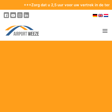
+++Zorg dat u 2,5 uur voor uw vertrek in de terminal be
PASSAGIERS & BEZOEKERS
ONDERNEMING & BUSINESS
VLIEGEN
VAN EN NAAR DE LUCHTHAVEN
PARKEREN
OP DE LUCHTHAVEN
ONZE BESTEMMINGEN