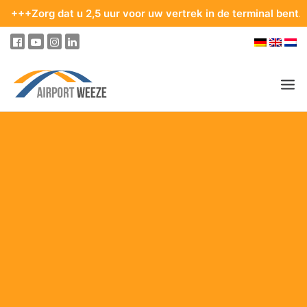
 dat u 2,5 uur voor uw vertrek in de terminal bent. Tips voor 
PASSAGIERS & BEZOEKERS
ONDERNEMING & BUSINESS
VLIEGEN
VAN EN NAAR DE LUCHTHAVEN
PARKEREN
OP DE LUCHTHAVEN
ONZE BESTEMMINGEN