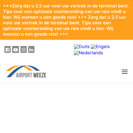
+++Zorg dat u 2,5 uur voor uw vertrek in de terminal bent.
Tips voor een optimale voorbereiding van uw reis vindt u
hier. Wij wensen u een goede reis! +++ Zorg dat u 2,5 uur
voor uw vertrek in de terminal bent. Tips voor een
optimale voorbereiding van uw reis vindt u hier. Wij
wensen u een goede reis! +++
PASSAGIERS & BEZOEKERS
ONDERNEMING & BUSINESS
VLIEGEN
VAN EN NAAR DE LUCHTHAVEN