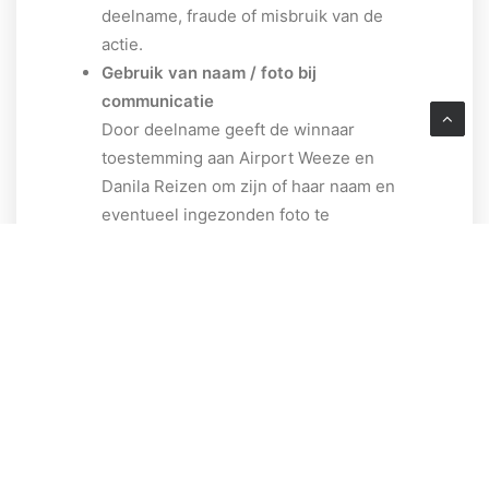
deelname, fraude of misbruik van de
actie.
Gebruik van naam / foto bij
communicatie
Door deelname geeft de winnaar
toestemming aan Airport Weeze en
Danila Reizen om zijn of haar naam en
eventueel ingezonden foto te
gebruiken in communicatie rondom de
winactie (zoals bekendmaking op social
media), zonder verdere vergoeding.