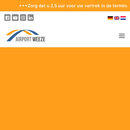
+++Zorg dat u 2,5 uur voor uw vertrek in de terminal bent.
PASSAGIERS & BEZOEKERS
ONDERNEMING & BUSINESS
VLIEGEN
VAN EN NAAR DE LUCHTHAVEN
PARKEREN
OP DE LUCHTHAVEN
ONZE BESTEMMINGEN