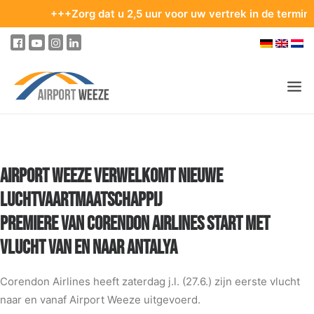
+++Zorg dat u 2,5 uur voor uw vertrek in de terminal bent.
PASSAGIERS & BEZOEKERS
ONDERNEMING & BUSINESS
AIRPORT WEEZE VERWELKOMT NIEUWE
LUCHTVAARTMAATSCHAPPIJ
VLIEGEN
PREMIERE VAN CORENDON AIRLINES START MET
VAN EN NAAR DE LUCHTHAVEN
VLUCHT VAN EN NAAR ANTALYA
PARKEREN
OP DE LUCHTHAVEN
Corendon Airlines heeft zaterdag j.l. (27.6.) zijn eerste vlucht
naar en vanaf Airport Weeze uitgevoerd.
ONZE BESTEMMINGEN