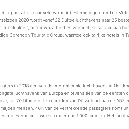
 reisorganisaties naar vele vakantiebestemmingen rond de Midd
erseizoen 2020 wordt vanaf 22 Duitse luchthavens naar 25 best
jn punctualiteit, betrouwbaarheid en vriendelijke service aan
ige Corendon Touristic Group, waartoe ook talrijke hotels in T
agiers in 2018 één van de internationale luchthavens in Nordrh
 jongste luchthavens van Europa en tevens één van de eersten di
eve, ca. 70 kilometer ten noorden van Düsseldorf aan de A57 e
iljoen mensen. 40% van de vertrekkende passagiers komt uit Ne
n en toeleveranciers werken meer dan 1.000 mensen. Het luchth