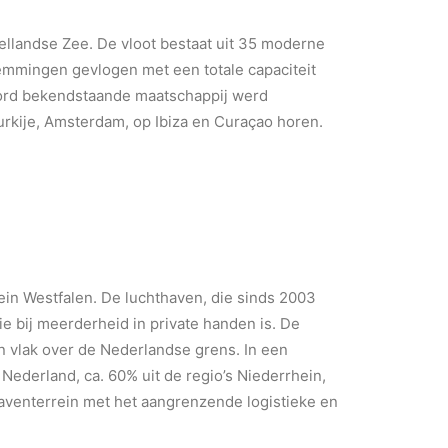
ellandse Zee. De vloot bestaat uit 35 moderne
emmingen gevlogen met een totale capaciteit
 boord bekendstaande maatschappij werd
urkije, Amsterdam, op Ibiza en Curaçao horen.
ein Westfalen. De luchthaven, die sinds 2003
e bij meerderheid in private handen is. De
n vlak over de Nederlandse grens. In een
derland, ca. 60% uit de regio’s Niederrhein,
aventerrein met het aangrenzende logistieke en