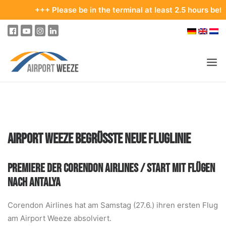
+++ Please be in the terminal at least 2.5 hours before you
PASSENGERS & VISITORS
COMPANY & BUSINESS DIVISIONS
AIRPORT WEEZE BEGRÜSSTE NEUE FLUGLINIE
FLIGHTS
HOW TO GET TO THE AIRPORT
PREMIERE DER CORENDON AIRLINES / START MIT FLÜGEN
PARKING
NACH ANTALYA
AT THE AIRPORT
Corendon Airlines hat am Samstag (27.6.) ihren ersten Flug
OUR DESTINATIONS
am Airport Weeze absolviert.