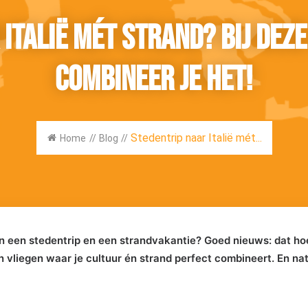
 Italië mét strand? Bij dez
combineer je het!
Stedentrip naar Italië mét...
Home
//
Blog
//
ssen een stedentrip en een strandvakantie? Goed nieuws: dat h
 vliegen waar je cultuur én strand perfect combineert. En natu