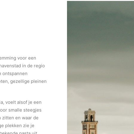
stemming voor een
 havenstad in de regio
en ontspannen
 eten, gezellige pleinen
ia, voelt alsof je een
door smalle steegjes
 zitten en waar de
e plekken zie je
bekende pasta uit