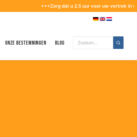
+++Zorg dat u 2,5 uur voor uw vertrek in de terminal b
Onze bestemmingen
Blog