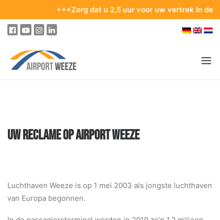
+++Zorg dat u 2,5 uur voor uw vertrek in de te
PASSAGIERS & BEZOEKERS
ONDERNEMING & BUSINESS
UW RECLAME OP AIRPORT WEEZE
VLIEGEN
VAN EN NAAR DE LUCHTHAVEN
PARKEREN
Luchthaven Weeze is op 1 mei 2003 als jongste luchthaven
OP DE LUCHTHAVEN
van Europa begonnen.
ONZE BESTEMMINGEN
In de passagiersterminal werden in 2019 zo’n 1,2 miljoen