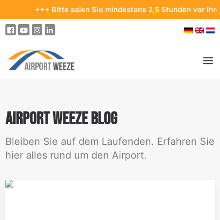
+++ Bitte seien Sie mindestens 2,5 Stunden vor Ihrem Ab
PASSAGIER & BESUCHER
UNTERNEHMEN & BUSINESS
Airport Weeze blog
FLIEGEN
Bleiben Sie auf dem Laufenden. Erfahren Sie
hier alles rund um den Airport.
AN- & ABREISE
PARKEN
AM FLUGHAFEN
ZIELE & REISEN