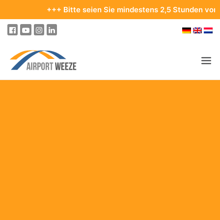
+++ Bitte seien Sie mindestens 2,5 Stunden vor Ihre
PASSAGIER & BESUCHER
UNTERNEHMEN & BUSINESS
FLIEGEN
AN- & ABREISE
PARKEN
AM FLUGHAFEN
ZIELE & REISEN