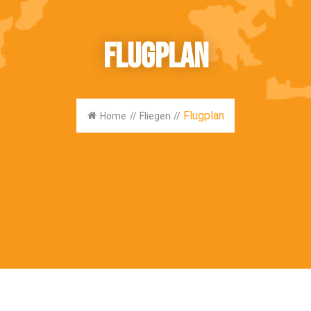
Flugplan
Flugplan
Home
//
Fliegen
//