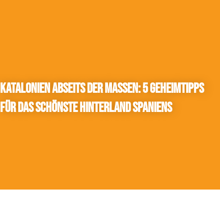
Katalonien abseits der Massen: 5 Geheimtipps
für das schönste Hinterland Spaniens