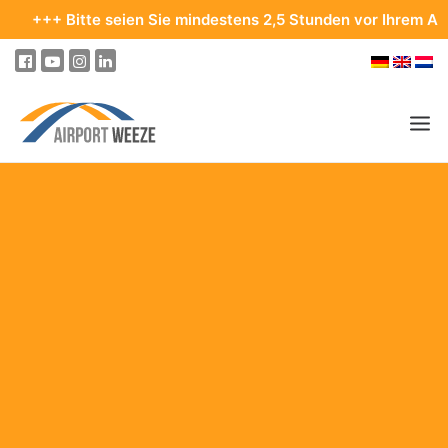
Bitte seien Sie mindestens 2,5 Stunden vor Ihrem Abflug im Te
PASSAGIER & BESUCHER
UNTERNEHMEN & BUSINESS
FLIEGEN
AN- & ABREISE
PARKEN
AM FLUGHAFEN
ZIELE & REISEN