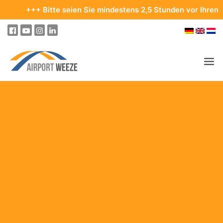
+ Bitte seien Sie mindestens 2,5 Stunden vor Ihrem Abflug im
PASSAGIER & BESUCHER
UNTERNEHMEN & BUSINESS
UNTERNEHMEN
IMMOBILIEN- & VERMIETUNG
TAGUNGEN & KONFERENZEN
WERBUNG AM AIRPORT