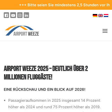
+++ Bitte seien Sie mindestens 2,5 Stunden vor Ihrem Abfl
PASSAGIER & BESUCHER
UNTERNEHMEN & BUSINESS
AIRPORT WEEZE 2025 – DEUTLICH ÜBER 2
FLIEGEN
MILLIONEN FLUGGÄSTE!
AN- & ABREISE
PARKEN
EINE RÜCKSCHAU UND EIN BLICK AUF 2026!
AM FLUGHAFEN
Passagieraufkommen in 2025 insgesamt 14 Prozent
höher als 2024 und rund 75 Prozent höher als 2019.
ZIELE & REISEN