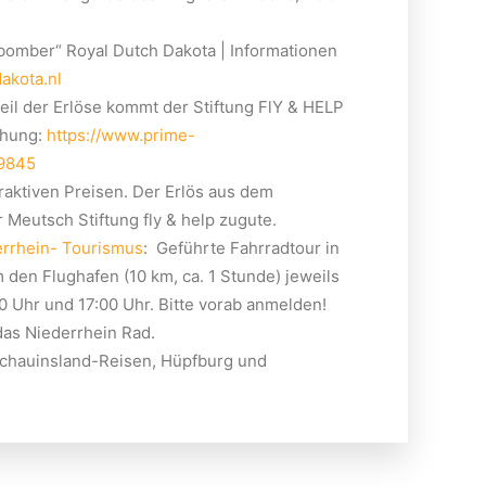
omber“ Royal Dutch Dakota | Informationen
akota.nl
Teil der Erlöse kommt der Stiftung FlY & HELP
chung:
https://www.prime-
89845
raktiven Preisen. Der Erlös aus dem
Meutsch Stiftung fly & help zugute.
errhein- Tourismus
: Geführte Fahrradtour in
den Flughafen (10 km, ca. 1 Stunde) jeweils
00 Uhr und 17:00 Uhr. Bitte vorab anmelden!
das Niederrhein Rad.
Schauinsland-Reisen, Hüpfburg und