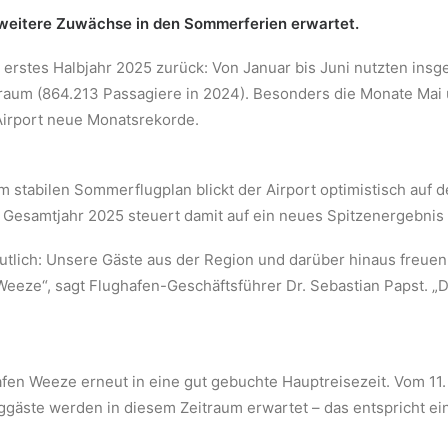
– weitere Zuwächse in den Sommerferien erwartet.
s erstes Halbjahr 2025 zurück: Von Januar bis Juni nutzten in
raum (864.213 Passagiere in 2024). Besonders die Monate Mai 
Airport neue Monatsrekorde.
 stabilen Sommerflugplan blickt der Airport optimistisch auf de
 Gesamtjahr 2025 steuert damit auf ein neues Spitzenergebnis 
utlich: Unsere Gäste aus der Region und darüber hinaus freu
eeze“, sagt Flughafen-Geschäftsführer Dr. Sebastian Papst. „Da
fen Weeze erneut in eine gut gebuchte Hauptreisezeit. Vom 11.
uggäste werden in diesem Zeitraum erwartet – das entspricht 