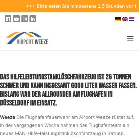
+++ Bitte seien Sie mindestens 2,5 Stunden vor Ihrem Ab
PASSAGIER & BESUCHER
UNTERNEHMEN & BUSINESS
DAS HILFELEISTUNGSTANKLÖSCHFAHRZEUG IST 26 TONNEN
SCHWER UND KANN INSGESAMT 6000 LITER WASSER FASSEN.
FLIEGEN
BISLANG WAR DER ALLROUNDER AM FLUGHAFEN IN
AN- & ABREISE
DÜSSELDORF IM EINSATZ.
PARKEN
Weeze
Die Flughafenfeuerwehr am Airport Weeze rüstet auf.
AM FLUGHAFEN
In der vergangenen Woche nahmen das Flughafenteam ein
ZIELE & REISEN
neues MAN-Hilfe-leistungstanklöschfahrzeug in Betrieb.