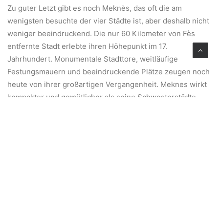
Zu guter Letzt gibt es noch Meknès, das oft die am
wenigsten besuchte der vier Städte ist, aber deshalb nicht
weniger beeindruckend. Die nur 60 Kilometer von Fès
entfernte Stadt erlebte ihren Höhepunkt im 17.
Jahrhundert. Monumentale Stadttore, weitläufige
Festungsmauern und beeindruckende Plätze zeugen noch
heute von ihrer großartigen Vergangenheit. Meknes wirkt
kompakter und gemütlicher als seine Schwesterstädte.
Während Marrakesch pulsiert und Fès fasziniert,
bezaubert Meknes mit seiner relativen Ruhe und
Übersichtlichkeit. Sie ist ein idealer Ort für Reisende, die
historische Pracht bewundern möchten, ohne den Trubel
der größeren Sehenswürdigkeiten.