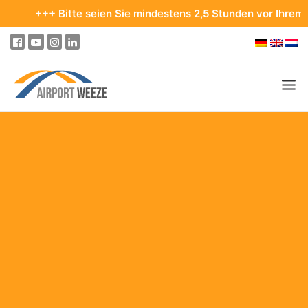
 Bitte seien Sie mindestens 2,5 Stunden vor Ihrem Abflug im T
PASSAGIER & BESUCHER
UNTERNEHMEN & BUSINESS
FLIEGEN
AN- & ABREISE
PARKEN
AM FLUGHAFEN
ZIELE & REISEN