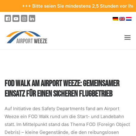
+++ Bitte seien Sie mindestens 2,5 Stunden vor Ihrem Abflug
PASSAGIER & BESUCHER
UNTERNEHMEN & BUSINESS
FOD WALK AM AIRPORT WEEZE: GEMEINSAMER
FLIEGEN
EINSATZ FÜR EINEN SICHEREN FLUGBETRIEB
AN- & ABREISE
PARKEN
Auf Initiative des Safety Departments fand am Airport
Weeze ein FOD Walk rund um die Start- und Landebahn
AM FLUGHAFEN
statt. Im Mittelpunkt stand das Thema FOD (Foreign Object
ZIELE & REISEN
Debris) – kleine Gegenstände, die den reibungslosen