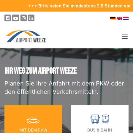
+++ Bitte seien Sie mindestens 2,5 Stunden vor Ihrem 
PASSAGIER & BESUCHER
UNTERNEHMEN & BUSINESS
IHR WEG ZUM AIRPORT WEEZE
Planen Sie Ihre Anfahrt mit dem PKW oder
FLIEGEN
den öffentlichen Verkehrsmitteln.
AN- & ABREISE
PARKEN
AM FLUGHAFEN
ZIELE & REISEN
MIT DEM PKW
BUS & BAHN