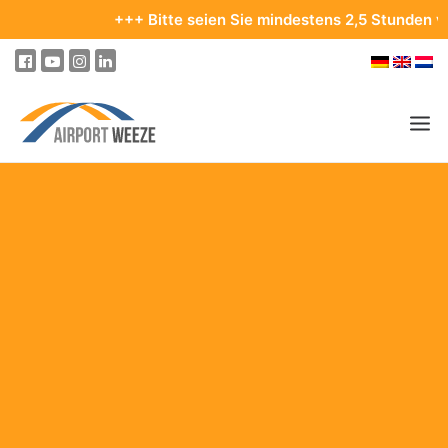
+++ Bitte seien Sie mindestens 2,5 Stunden vor Ihrem 
PASSAGIER & BESUCHER
UNTERNEHMEN & BUSINESS
FLIEGEN
AN- & ABREISE
PARKEN
AM FLUGHAFEN
ZIELE & REISEN