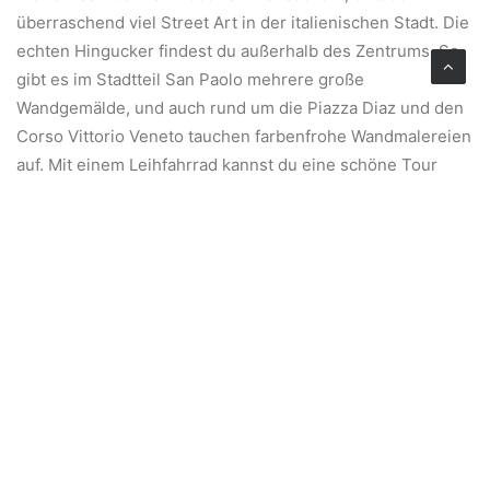
überraschend viel Street Art in der italienischen Stadt. Die
echten Hingucker findest du außerhalb des Zentrums. So
gibt es im Stadtteil San Paolo mehrere große
Wandgemälde, und auch rund um die Piazza Diaz und den
Corso Vittorio Veneto tauchen farbenfrohe Wandmalereien
auf. Mit einem Leihfahrrad kannst du eine schöne Tour
entlang der Street-Art-Kunstwerke machen.
Stadtteil Madonnella
Möchtest du mehr als nur das Zentrum von Bari sehen?
Dann kannst du nach Madonnella fahren: ein Wohnviertel,
in dem der Tourismus noch nicht so präsent ist. Hier
findest du lokale Bäckereien, kleine Cafés und einfache
Restaurants, in denen vor allem Einheimische essen. Ideal,
um den belebteren Gassen für einen Moment zu
entfliehen und das Tempo etwas zu drosseln.