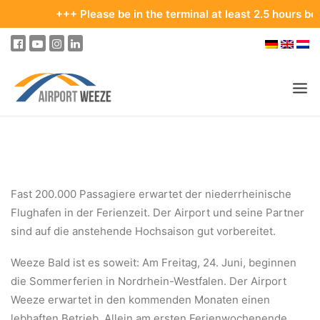
+++ Please be in the terminal at least 2.5 hours before you
PASSENGERS & VISITORS
COMPANY & BUSINESS DIVISIONS
Fast 200.000 Passagiere erwartet der niederrheinische
FLIGHTS
Flughafen in der Ferienzeit. Der Airport und seine Partner
HOW TO GET TO THE AIRPORT
sind auf die anstehende Hochsaison gut vorbereitet.
PARKING
Weeze Bald ist es soweit: Am Freitag, 24. Juni, beginnen
AT THE AIRPORT
die Sommerferien in Nordrhein-Westfalen. Der Airport
Weeze erwartet in den kommenden Monaten einen
OUR DESTINATIONS
lebhaften Betrieb. Allein am ersten Ferienwochenende