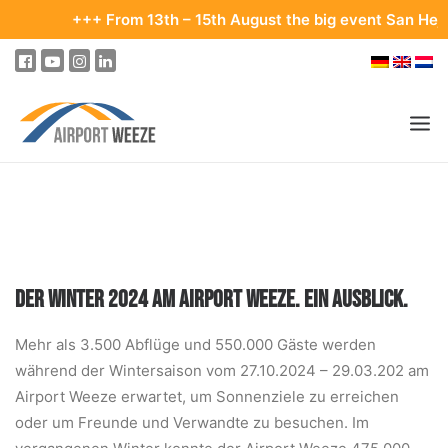
+++ From 13th – 15th August the big event San Hejmo will t
PASSENGERS & VISITORS
COMPANY & BUSINESS DIVISIONS
FLIGHTS
DER WINTER 2024 AM AIRPORT WEEZE. EIN AUSBLICK.
HOW TO GET TO THE AIRPORT
Mehr als 3.500 Abflüge und 550.000 Gäste werden
PARKING
während der Wintersaison vom 27.10.2024 – 29.03.202 am
AT THE AIRPORT
Airport Weeze erwartet, um Sonnenziele zu erreichen
oder um Freunde und Verwandte zu besuchen. Im
OUR DESTINATIONS