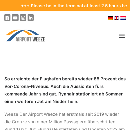
+++ Please be in the terminal at least 2.5 hours before you
PASSENGERS & VISITORS
COMPANY & BUSINESS DIVISIONS
So erreichte der Flughafen bereits wieder 85 Prozent des
FLIGHTS
Vor-Corona-Niveaus. Auch die Aussichten fürs
HOW TO GET TO THE AIRPORT
kommende Jahr sind gut. Ryanair stationiert ab Sommer
einen weiteren Jet am Niederrhein.
PARKING
AT THE AIRPORT
Weeze Der Airport Weeze hat erstmals seit 2019 wieder
die Grenze von einer Million Passagiere überschritten.
OUR DESTINATIONS
Rund 1.030.000 Fluggäste starteten und landeten 2022 am