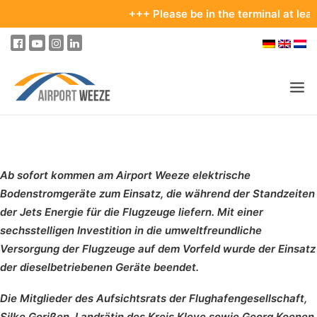
+++ Please be in the terminal at least 2.5 
PASSENGERS & VISITORS
COMPANY & BUSINESS DIVISIONS
Ab sofort kommen am Airport Weeze elektrische
Bodenstromgeräte zum Einsatz, die während der Standzeiten
FLIGHTS
der Jets Energie für die Flugzeuge liefern. Mit einer
HOW TO GET TO THE AIRPORT
sechsstelligen Investition in die umweltfreundliche
Versorgung der Flugzeuge auf dem Vorfeld wurde der Einsatz
PARKING
der dieselbetriebenen Geräte beendet.
AT THE AIRPORT
Die Mitglieder des Aufsichtsrats der Flughafengesellschaft,
OUR DESTINATIONS
Silke Gorißen, Landrätin des Kreis Kleve sowie Georg Koenen,